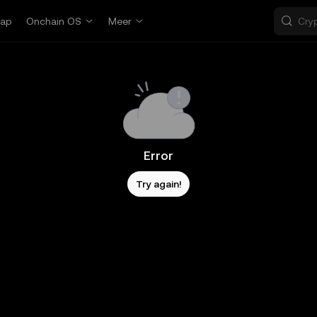
ap
Onchain OS
Meer
Error
Try again!