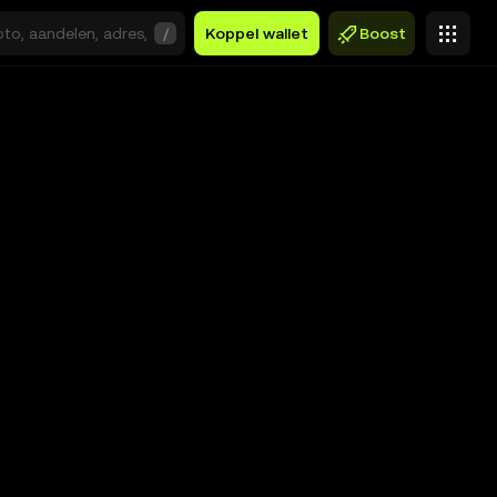
/
Koppel wallet
Boost