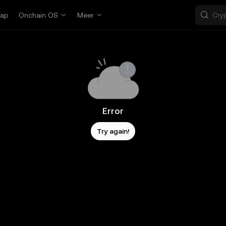
ap
Onchain OS
Meer
Error
Try again!