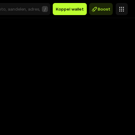
/
Koppel wallet
Boost