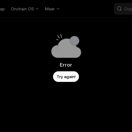
ap
Onchain OS
Meer
Error
Try again!