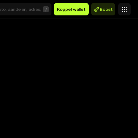
/
Koppel wallet
Boost