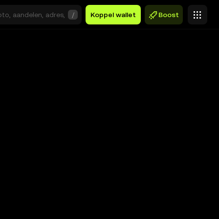
/
Koppel wallet
Boost