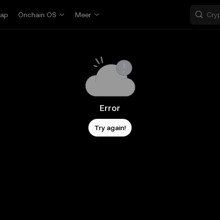
ap
Onchain OS
Meer
Error
Try again!