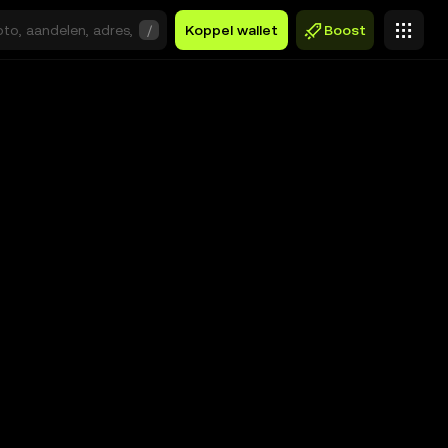
/
Koppel wallet
Boost