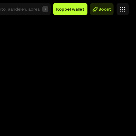
/
Koppel wallet
Boost