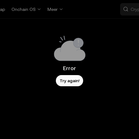
ap
Onchain OS
Meer
Error
Try again!