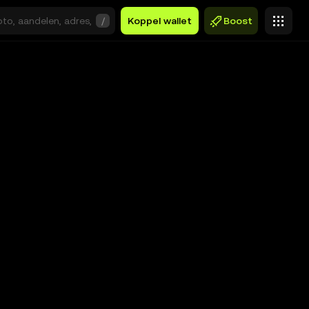
/
Koppel wallet
Boost