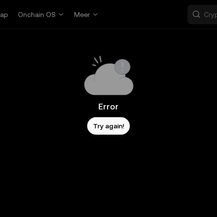
ap
Onchain OS
Meer
Error
Try again!