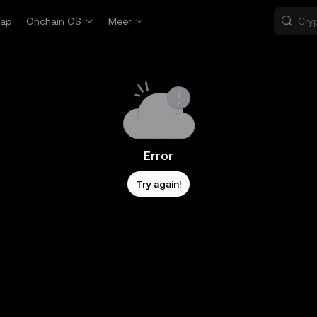
ap
Onchain OS
Meer
Error
Try again!