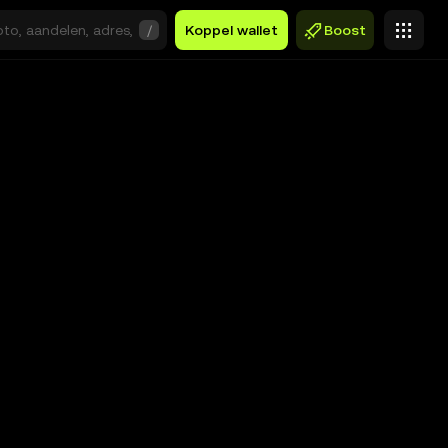
/
Koppel wallet
Boost