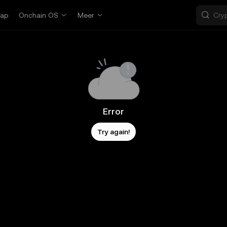
ap
Onchain OS
Meer
Error
Try again!