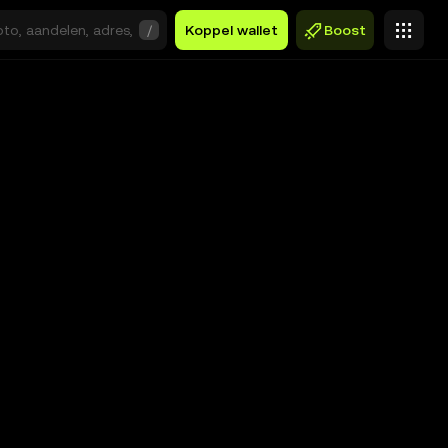
/
Koppel wallet
Boost