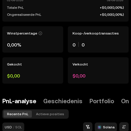
Totale PnL
+$0,00
(
0,00%
)
Ongerealiseerde PnL
+$0,00
(
0,00%
)
Winstpercentage
Koop-/verkooptransacties
0,00%
0
0
Gekocht
Verkocht
$0,00
$0,00
PnL-analyse
Geschiedenis
Portfolio
Ont
Recente PnL
Actieve posities
USD
/
SOL
Solana