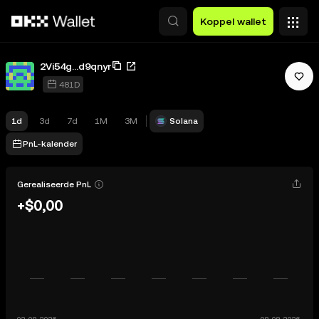
Overslaan naar hoofdinhoud
Koppel wallet
2Vi54g...d9qnyr
481D
1d
3d
7d
1M
3M
Solana
PnL-kalender
Gerealiseerde PnL
+$0,00