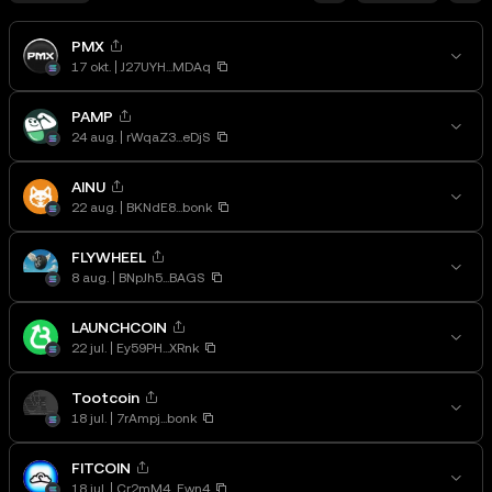
PMX
17 okt.
J27UYH...MDAq
PAMP
24 aug.
rWqaZ3...eDjS
AINU
22 aug.
BKNdE8...bonk
FLYWHEEL
8 aug.
BNpJh5...BAGS
LAUNCHCOIN
22 jul.
Ey59PH...XRnk
Tootcoin
18 jul.
7rAmpj...bonk
FITCOIN
18 jul.
Cr2mM4...Ewn4