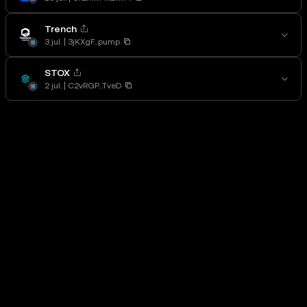
Trench
3 jul.
3jKXgF...pump
STOX
2 jul.
C2vRGP...TveD