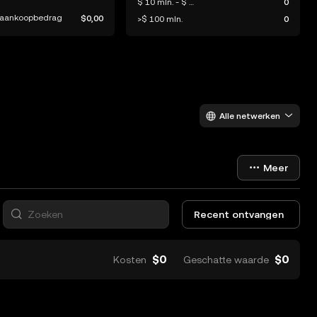
$ 10 mln. - $ 100 mln.
0
aankoopbedrag
$0,00
>$ 100 mln.
0
Alle netwerken
Meer
Recent ontvangen
$0
$0
Kosten
Geschatte waarde