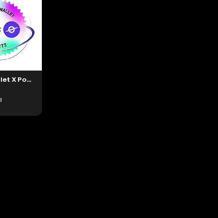
KuCoin Wallet X Port3 NFT Giveaway #448780
d