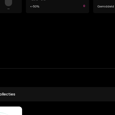
0
<-50%
Gemiddeld 
--
ollecties