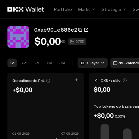
Overslaan naar hoofdinhoud
Portfolio
Markt
Strategie
Sw
0xae90...e686e2
$0,00
675D
1d
3d
7d
1M
3M
X Layer
PnL-kalend
OKB-saldo
Gerealiseerde PnL
$0,00
+$0,00
Top tokens op basis van
+$0,00
0,00%