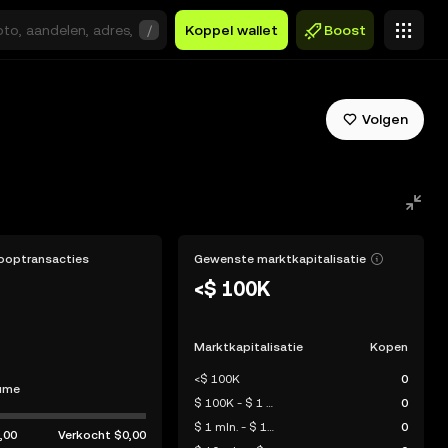
/
Koppel wallet
Boost
Volgen
ooptransacties
Gewenste marktkapitalisatie
<$ 100K
Marktkapitalisatie
Kopen
<$ 100K
0
ume
$ 100K - $ 1 mln.
0
$ 1 mln. - $ 10 mln.
0
,00
Verkocht
$0,00