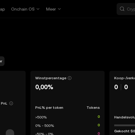
ap
Onchain OS
Meer
er
Winstpercentage
Koop-/verk
0,00%
0
0
 PnL
PnL% per token
Tokens
0
>500%
Handelsvol
0
0% - 500%
Gekocht
$0
0
-50% - 0%