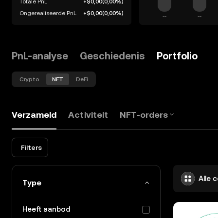
Totale PnL
+$0,00
(
0,00%
)
Ongerealiseerde PnL
+$0,00
(
0,00%
)
--
--
PnL-analyse
Geschiedenis
Portfolio
Crypto
NFT
DeFi
Verzameld
Activiteit
NFT-orders
Filters
Alle c
Type
Heeft aanbod