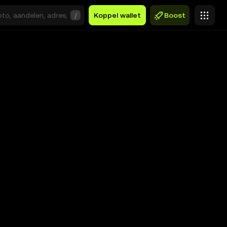
/
Koppel wallet
Boost