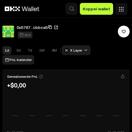
Overslaan naar hoofdinhoud
Koppel wallet
0x5787...cbbca5
81D
1d
3d
7d
1M
3M
X Layer
PnL-kalender
Gerealiseerde PnL
+$0,00