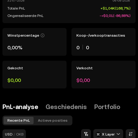
Totale PnL
+$1,04K
(
168,7%
)
Ongerealiseerde PnL
-<$0,01
(
-86,88%
)
Winstpercentage
Koop-/verkooptransacties
0,00%
0
0
Gekocht
Verkocht
$0,00
$0,00
PnL-analyse
Geschiedenis
Portfolio
Recente PnL
Actieve posities
USD
/
OKB
X Layer