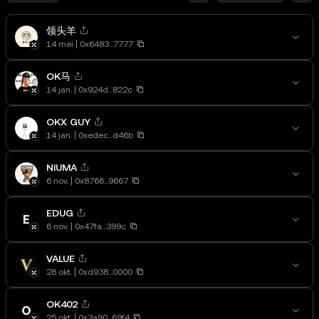
领头羊
14 mei
0x6483...7777
OK马
14 jan.
0x924d...822c
OKX GUY
14 jan.
0xedec...d46b
NIUMA
6 nov.
0x8766...9667
EDUG
6 nov.
0x47fa...399c
VALUE
28 okt.
0xd938...0000
OK402
25 okt.
0x3a90...69f4