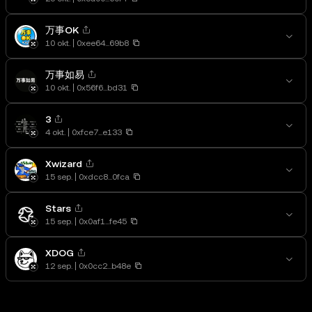
万事OK
10 okt.
0xee64...69b8
万事如易
10 okt.
0x56f6...bd31
3
4 okt.
0xfce7...e133
Xwizard
15 sep.
0xdcc8...0fca
Stars
15 sep.
0x0af1...fe45
XDOG
12 sep.
0x0cc2...b48e