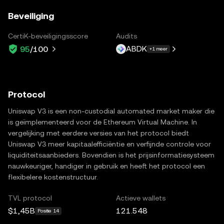
Beveiliging
CertiK-beveiligingsscore
Audits
ABDK
95
/100
+1 meer
Protocol
Uniswap V3 is een non-custodial automated market maker die
is geïmplementeerd voor de Ethereum Virtual Machine. In
vergelijking met eerdere versies van het protocol biedt
Uniswap V3 meer kapitaalefficiëntie en verfijnde controle voor
liquiditeitsaanbieders. Bovendien is het prijsinformatiesysteem
nauwkeuriger, handiger in gebruik en heeft het protocol een
flexibelere kostenstructuur.
TVL protocol
Actieve wallets
$1,45B
121.548
Positie 14