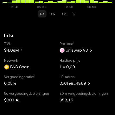
1 d
1W
1M
1J
Info
TVL
Protocol
$4,08M
Uniswap V3
Netwerk
Huidige prijs
BNB Chain
1 ≈ 0,00
Vergoedingstarief
LP-adres
0,05%
0x6fe9...4869
8u vergoedingsbeloningen
30m vergoedingsbeloningen
$903,41
$58,15