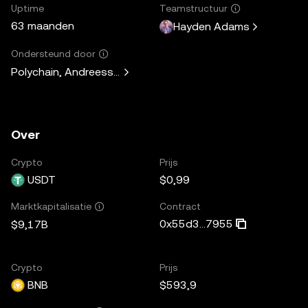
Uptime
Teamstructuur
63 maanden
Hayden Adams
Ondersteund door
Polychain, Andreessen Horowitz, Paradigm, Variant Fund, 
Over
Crypto
Prijs
USDT
$0,99
Contract
Marktkapitalisatie
0x55d3...7955
$9,17B
Crypto
Prijs
BNB
$593,9