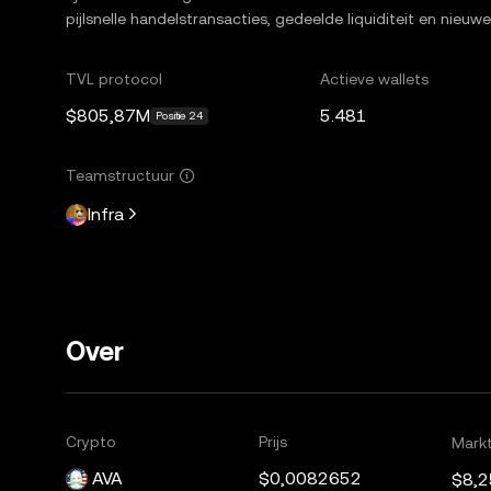
pijlsnelle handelstransacties, gedeelde liquiditeit en nie
TVL protocol
Actieve wallets
$805,87M
5.481
Positie 24
Teamstructuur
Infra
Over
Crypto
Prijs
Markt
AVA
$0,0082652
$8,