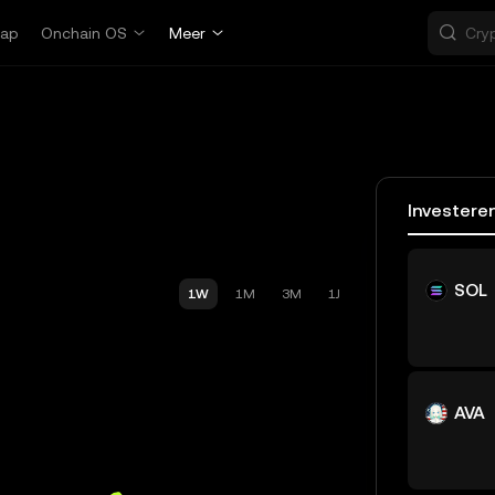
ap
Onchain OS
Meer
Investere
SOL
1W
1M
3M
1J
AVA