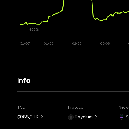
Info
TVL
Protocol
Netw
$988,21K
Raydium
S