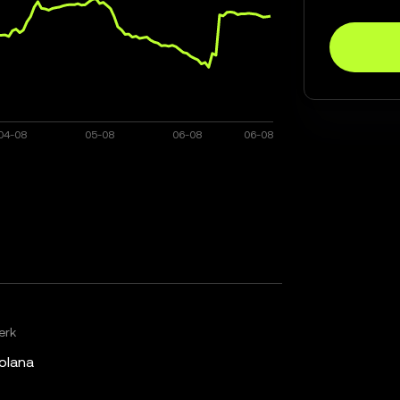
erk
olana