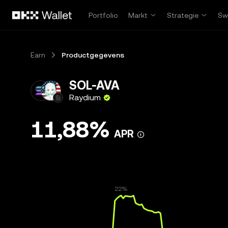
Overslaan naar hoofdinhoud
Portfolio
Markt
Strategie
Sw
Earn
Productgegevens
SOL-AVA
Raydium
11,88%
APR