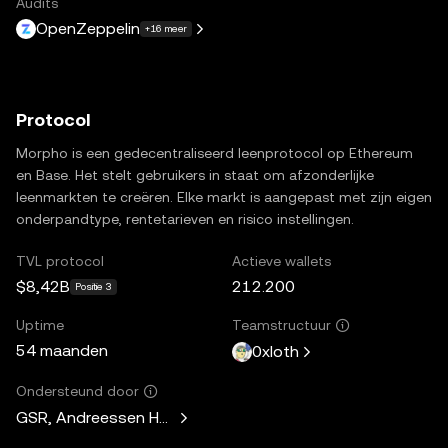
Audits
OpenZeppelin
+16 meer
Protocol
Morpho is een gedecentraliseerd leenprotocol op Ethereum
en Base. Het stelt gebruikers in staat om afzonderlijke
leenmarkten te creëren. Elke markt is aangepast met zijn eigen
onderpandtype, rentetarieven en risico instellingen.
TVL protocol
Actieve wallets
$8,42B
212.200
Positie 3
Uptime
Teamstructuur
54 maanden
0xloth
Ondersteund door
GSR, Andreessen Horowitz, Mechanism Capital, Variant Fund,