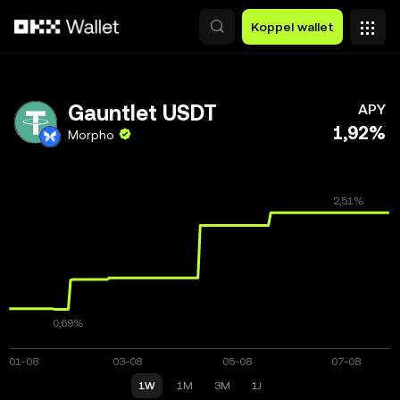
Overslaan naar hoofdinhoud
Koppel wallet
Gauntlet USDT
APY
1,92%
Morpho
1W
1M
3M
1J