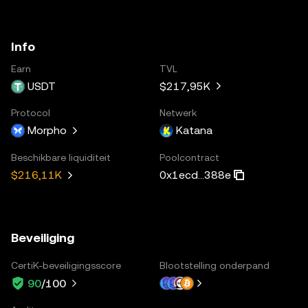
Info
Earn
TVL
USDT
$217,95K
Protocol
Netwerk
Morpho
Katana
Beschikbare liquiditeit
Poolcontract
0x1ecd...388e
$216,11K
Beveiliging
CertiK-beveiligingsscore
Blootstelling onderpand
90
/100