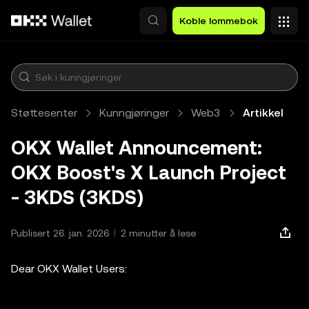
Hopp over til hovedinnhold
Koble lommebok
Støttesenter
Kunngjøringer
Web3
Artikkel
OKX Wallet Announcement:
OKX Boost's X Launch Project
- 3KDS (3KDS)
Publisert 26. jan. 2026
2 minutter å lese
Dear OKX Wallet Users: