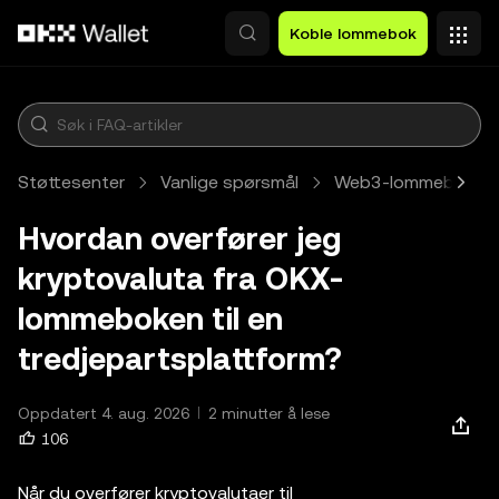
Hopp over til hovedinnhold
Koble lommebok
Støttesenter
Vanlige spørsmål
Web3-lommebok
Hvordan overfører jeg
kryptovaluta fra OKX-
lommeboken til en
tredjepartsplattform?
Oppdatert 4. aug. 2026
2 minutter å lese
106
Når du overfører kryptovalutaer til