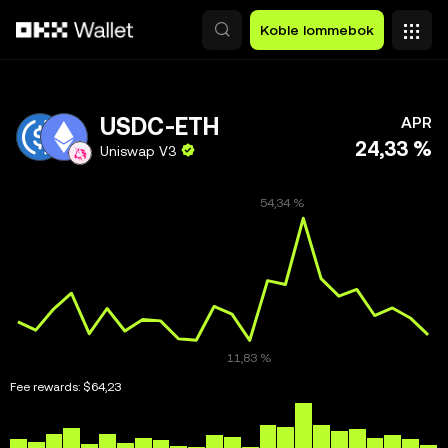
Hopp over til hovedinnhold
Koble lommebok
USDC-ETH
APR
24,33 %
Uniswap V3
Fee rewards:
$64,23