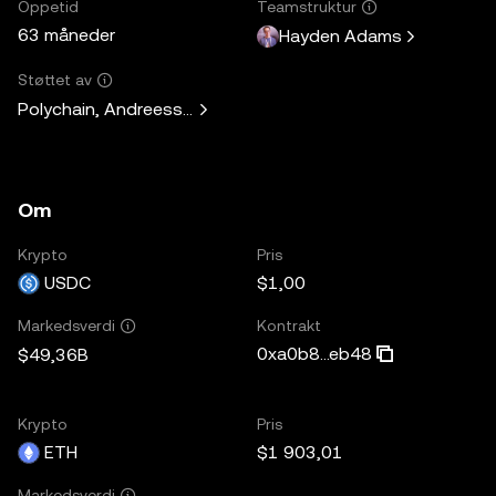
Oppetid
Teamstruktur
63 måneder
Hayden Adams
Støttet av
Polychain, Andreessen Horowitz, Paradigm, Variant Fund, 
Om
Krypto
Pris
USDC
$1,00
Kontrakt
Markedsverdi
0xa0b8...eb48
$49,36B
Krypto
Pris
ETH
$1 903,01
Markedsverdi