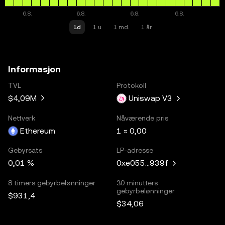
1d
1 u
1 md.
1 år
Informasjon
TVL
Protokoll
$4,09M
Uniswap V3
Nettverk
Nåværende pris
Ethereum
1 ≈ 0,00
Gebyrsats
LP-adresse
0,01 %
0xe055...939f
8 timers gebyrbelønninger
30 minutters
gebyrbelønninger
$931,4
$34,06