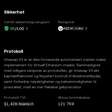
Sikkerhet
CertiK-sikkerhetspoengsum
Revisjoner
ABDK
95
/100
+1 flere
Protokoll
Uniswap V3 er en ikke-forvarende automatisert market maker
implementert for Virtuell Ethereum-maskin. Sammenlignet
med tidligere versjoner av protokollen, gir Uniswap V3 økt
kapitaleffektivitet og finjustert kontroll til likviditetstilbyder,
samt forbedrer nøyaktigheten og bekvemmeligheten til
prisoraklet, med en mer fleksibel gebyrstruktur.
Protokoll TVL
Aktive lommebøker
$1,42B
121 759
Rangering 14