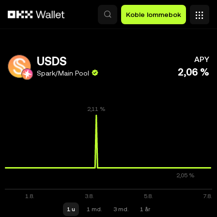
Hopp over til hovedinnhold
Koble lommebok
USDS
APY
2,06 %
Spark/Main Pool
1 u
1 md.
3 md.
1 år