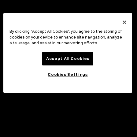
By clicking “Accept All Cookies”, you agree to the storing of
cookies on your device to enhance site navigation, analyze
site usage, and assist in our marketing efforts.
Accept All Cookies
Cookies Settings
Invester
©2017 - 2026 WEB3.OKX.COM