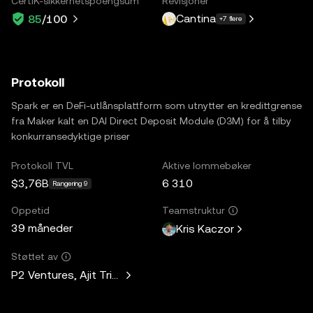
CertiK-sikkerhetspoengsum
Revisjoner
Cantina
85
/100
+7 flere
Protokoll
Spark er en DeFi-utlånsplattform som utnytter en kredittgrense
fra Maker kalt en DAI Direct Deposit Module (D3M) for å tilby
konkurransedyktige priser
Protokoll TVL
Aktive lommebøker
$3,76B
6 310
Rangering 9
Oppetid
Teamstruktur
39 måneder
Kris Kaczor
Støttet av
P2 Ventures, Ajit Tripathi, Unicorn Ventures, Curiosity Capit