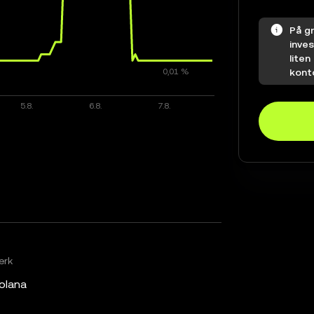
På g
inves
lite
kont
erk
olana