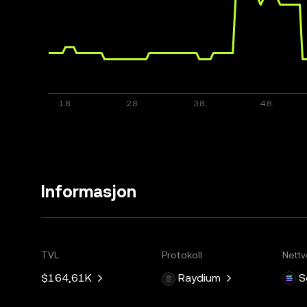
Informasjon
TVL
Protokoll
Nettv
$164,61K
Raydium
S