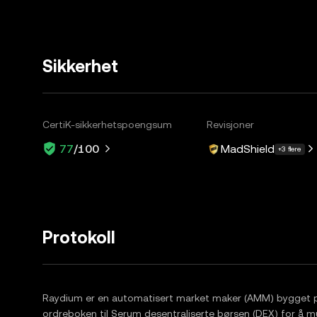
Sikkerhet
CertiK-sikkerhetspoengsum
Revisjoner
MadShield
77
/100
+3 flere
Protokoll
Raydium er en automatisert market maker (AMM) bygget på
ordreboken til Serum desentraliserte børsen (DEX) for å muli