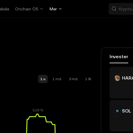
eksle
Onchain OS
Mer
Invester
HAR
1 u
1 md.
3 md.
1 år
SOL