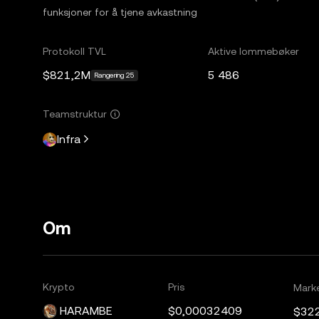
funksjoner for å tjene avkastning
Protokoll TVL
Aktive lommebøker
$821,2M
5 486
Rangering 25
Teamstruktur
Infra
Om
Krypto
Pris
Mark
HARAMBE
$0,00032409
$32