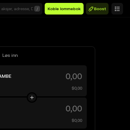
/
Koble lommebok
Boost
Løs inn
AMBE
$0,00
$0,00