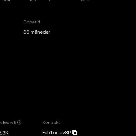
Oppetid
66 måneder
Kontrakt
edsverdi
Fch1oi...dvSP
2,8K