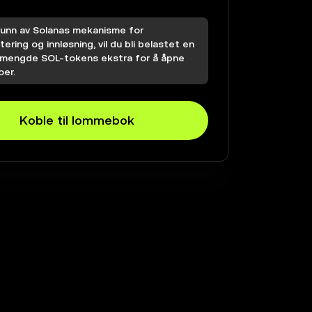
runn av Solanas mekanisme for
tering og innløsning, vil du bli belastet en
n mengde SOL-tokens ekstra for å åpne
oer.
Koble til lommebok