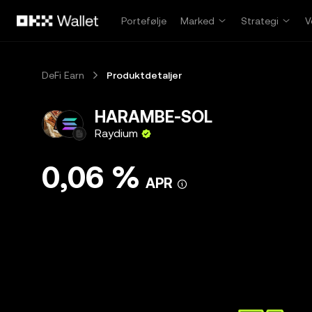
Hopp over til hovedinnhold
Portefølje
Marked
Strategi
V
DeFi Earn
Produktdetaljer
HARAMBE-SOL
Raydium
0,06 %
APR