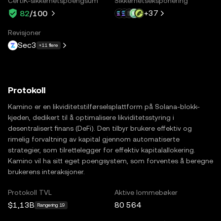
CertiK-sikkerhetspoengsum
Sikkerhetseksponering
+
37
82
/100
Revisjoner
Sec3
+11 flere
Protokoll
Kamino er en likviditetstilførselsplattform på Solana-blokk-
kjeden, dedikert til å optimalisere likviditetsstyring i
desentralisert finans (DeFi). Den tilbyr brukere effektiv og
rimelig forvaltning av kapital gjennom automatiserte
strategier, som tilrettelegger for effektiv kapitalallokering.
Kamino vil ha sitt eget poengsystem, som forventes å beregne
brukerens interaksjoner.
Protokoll TVL
Aktive lommebøker
$1,13B
80 564
Rangering 19