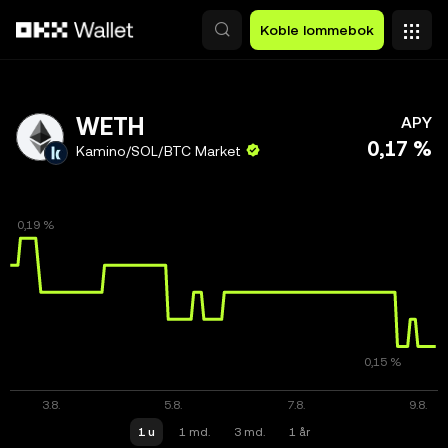
Hopp over til hovedinnhold
Koble lommebok
WETH
APY
0,17 %
Kamino/SOL/BTC Market
1 u
1 md.
3 md.
1 år