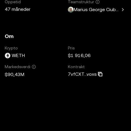
Oppetid
Teamstruktur
47 måneder
Marius George Ciubotariu
Om
Krypto
Pris
WETH
$1 916,06
Kontrakt
Markedsverdi
7vfCXT...voxs
$90,43M