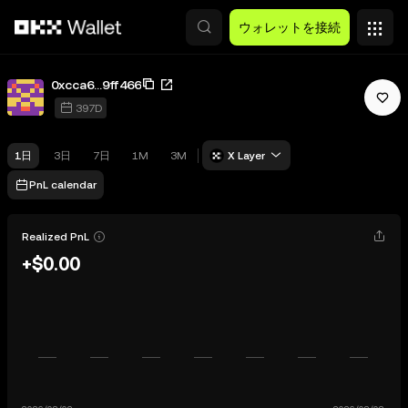
メインコンテンツへスキップ
ウォレットを接続
0xcca6...9ff466
397D
1日
3日
7日
1M
3M
X Layer
PnL calendar
Realized PnL
+$0.00