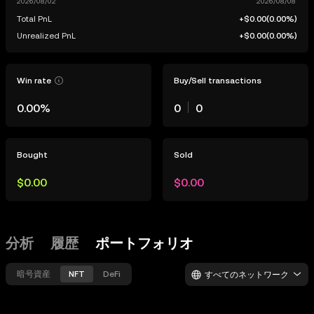
Total PnL
+$0.00
(
0.00%
)
Unrealized PnL
+$0.00
(
0.00%
)
Win rate
Buy/Sell transactions
0.00%
0
0
Bought
Sold
$0.00
$0.00
分析
履歴
ポートフォリオ
暗号資産
NFT
DeFi
すべてのネットワーク