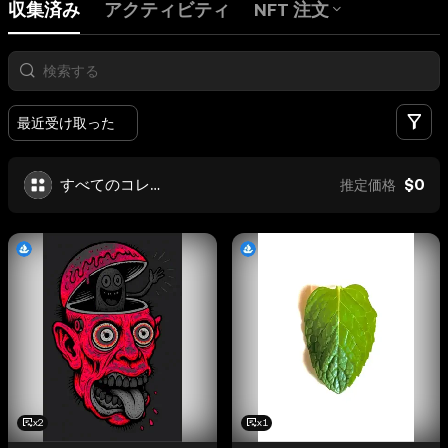
収集済み
アクティビティ
NFT 注文
フ
最近受け取った
$0
すべてのコレクション
推定価格
x2
x1