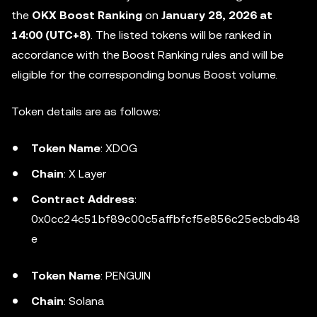
the
OKX Boost Ranking
on
January 28, 2026 at
14:00 (UTC+8)
. The listed tokens will be ranked in
accordance with the Boost Ranking rules and will be
eligible for the corresponding bonus Boost volume.
Token details are as follows:
Token Name
: XDOG
Chain
: X Layer
Contract Address
:
0x0cc24c51bf89c00c5affbfcf5e856c25ecbdb48
e
Token Name
: PENGUIN
Chain
: Solana