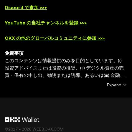
Discord で参加 >>>
YouTube の当社チャンネルを登録 >>>
OKX の他のグローバルコミュニティに参加 >>>
免責事項
このコンテンツは情報提供のみを目的としています。(i)
投資アドバイスまたは投資の推奨、(ii) デジタル資産の売
買・保有の申し出、勧誘または誘導、あるいは(iii) 金融、
会計、法務、または税務のアドバイスを提供するものでは
Expand
ありません。デジタル資産（ステーブルコインやNFTを含
む）は、市場変動の影響を受け、高いリスクが伴い、価値
が失われる恐れもあります。デジタル資産の取引や保有が
ご自身に適しているかどうかについてのご質問は、法務・
税務・投資の専門家にご相談ください。OKX Web3 ウォ
レットは、サードパーティプラットフォームを見つけ、や
©2017 - 2026 WEB3.OKX.COM