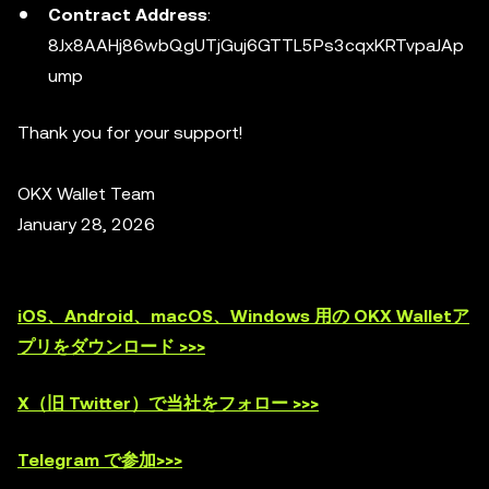
Contract Address
:
8Jx8AAHj86wbQgUTjGuj6GTTL5Ps3cqxKRTvpaJAp
ump
Thank you for your support!
OKX Wallet Team
January 28, 2026
iOS、Android、macOS、Windows 用の OKX Walletア
プリをダウンロード >>>
X（旧 Twitter）で当社をフォロー >>>
Telegram で参加>>>