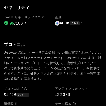
セキュリティ
CertiK セキュリティスコア
監査
ABDK
95
/100
+1 以上
プロトコル
Uniswap V3は、イーサリアム仮想マシン用に実装されたノンカス
トディアル自動マーケットメーカーです。Uniswap V3により、以
前のバージョンのプロトコルと比較して、流動性プロバイダーに
対して資本効率の向上と、よりきめ細かなコントロールを提供で
きます。さらに、価格オラクルの正確性と利便性、また手数料体
系の柔軟性も高まります。
プロトコル TVL
アクティブウォレット
$1.42B
122,379
ランク 14
稼働時間
チーム構成