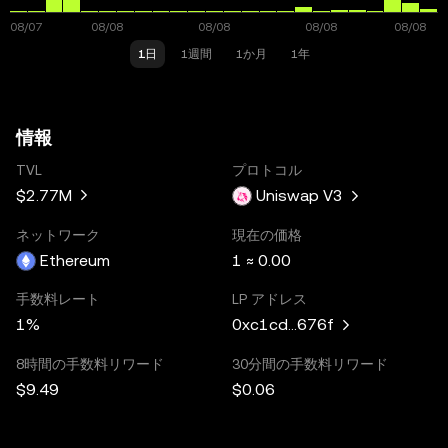
1日
1週間
1か月
1年
情報
TVL
プロトコル
$2.77M
Uniswap V3
ネットワーク
現在の価格
Ethereum
1 ≈ 0.00
手数料レート
LP アドレス
1%
0xc1cd...676f
8時間の手数料リワード
30分間の手数料リワード
$9.49
$0.06