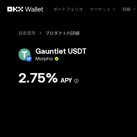
メインコンテンツへスキップ
ポートフォリオ
マーケット
戦略
資産運用
プロダクトの詳細
Gauntlet USDT
Morpho
2.75%
APY