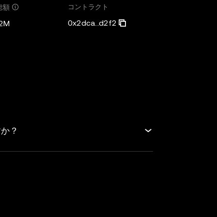
コントラクト
総額
0x2dca...d2f2
52M
すか？