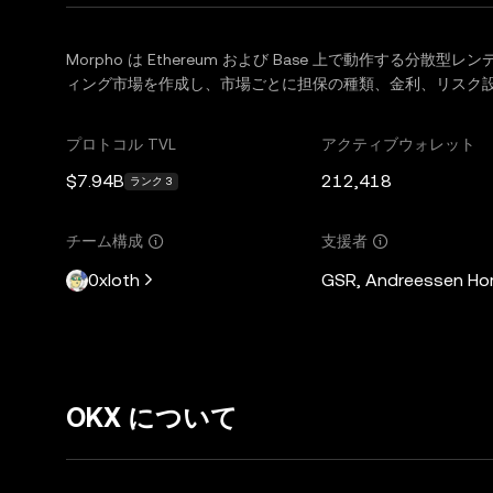
Morpho は Ethereum および Base 上で動作する
ィング市場を作成し、市場ごとに担保の種類、金利、リスク
プロトコル TVL
アクティブウォレット
$7.94B
212,418
ランク 3
チーム構成
支援者
0xloth
GSR, Andreessen Horo
OKX について