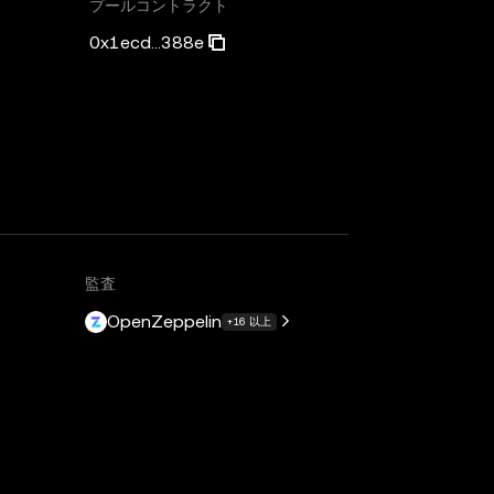
プールコントラクト
0x1ecd...388e
監査
OpenZeppelin
+16 以上