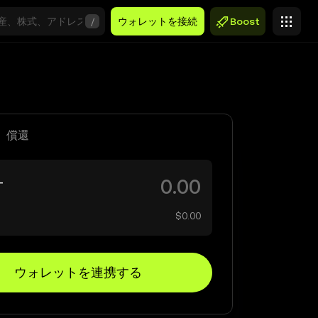
/
ウォレットを接続
Boost
償還
T
$0.00
ウォレットを連携する