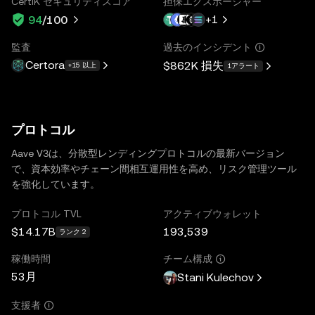
CertiK セキュリティスコア
担保エクスポージャー
+
1
94
/100
監査
過去のインシデント
Certora
$862K
損失
+15 以上
1アラート
プロトコル
Aave V3は、分散型レンディングプロトコルの最新バージョン
で、資本効率やチェーン間相互運用性を高め、リスク管理ツール
を強化しています。
プロトコル TVL
アクティブウォレット
$14.17B
193,539
ランク 2
稼働時間
チーム構成
53月
Stani Kulechov
支援者