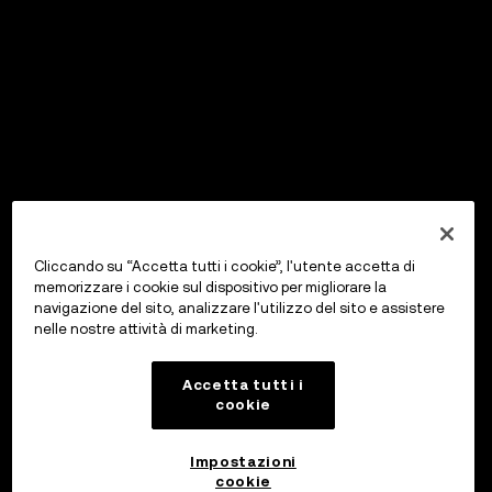
Cliccando su “Accetta tutti i cookie”, l'utente accetta di
memorizzare i cookie sul dispositivo per migliorare la
navigazione del sito, analizzare l'utilizzo del sito e assistere
nelle nostre attività di marketing.
Accetta tutti i
cookie
Impostazioni
cookie
OKX Wallet