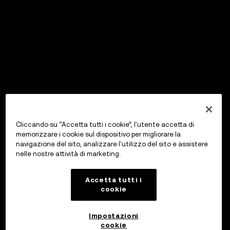
Cliccando su “Accetta tutti i cookie”, l'utente accetta di
memorizzare i cookie sul dispositivo per migliorare la
navigazione del sito, analizzare l'utilizzo del sito e assistere
nelle nostre attività di marketing.
Accetta tutti i
cookie
Impostazioni
cookie
OKX Wallet