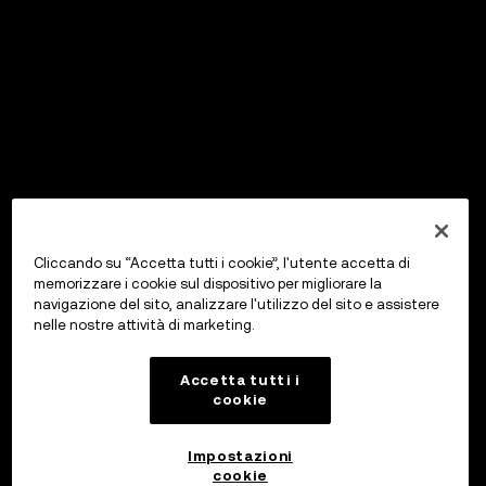
Cliccando su “Accetta tutti i cookie”, l'utente accetta di
memorizzare i cookie sul dispositivo per migliorare la
navigazione del sito, analizzare l'utilizzo del sito e assistere
nelle nostre attività di marketing.
Accetta tutti i
cookie
Impostazioni
cookie
OKX Wallet