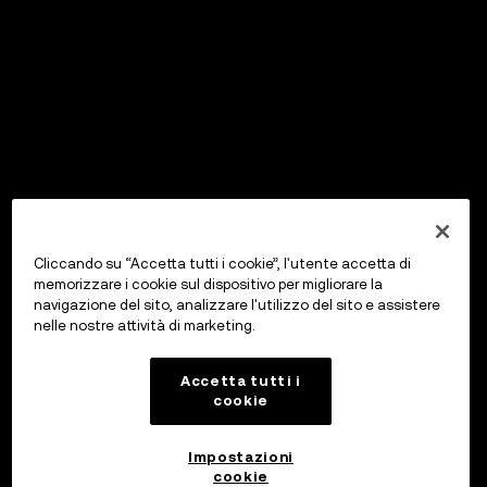
Cliccando su “Accetta tutti i cookie”, l'utente accetta di
memorizzare i cookie sul dispositivo per migliorare la
navigazione del sito, analizzare l'utilizzo del sito e assistere
nelle nostre attività di marketing.
Accetta tutti i
cookie
Impostazioni
cookie
OKX Wallet