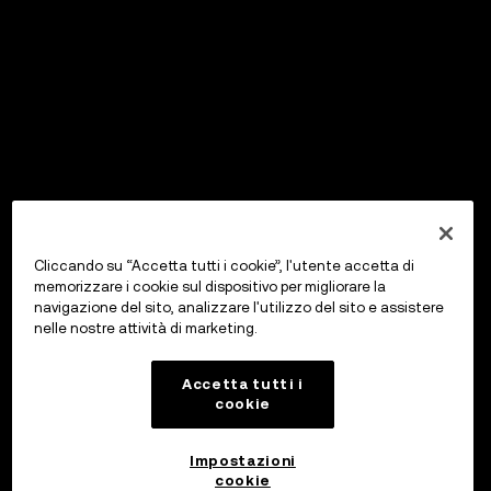
Cliccando su “Accetta tutti i cookie”, l'utente accetta di
memorizzare i cookie sul dispositivo per migliorare la
navigazione del sito, analizzare l'utilizzo del sito e assistere
nelle nostre attività di marketing.
Accetta tutti i
cookie
Impostazioni
cookie
OKX Wallet