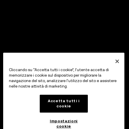
Cliccando su “Accetta tutti i cookie”, l'utente accetta di
memorizzare i cookie sul dispositivo per migliorare la
navigazione del sito, analizzare l'utilizzo del sito e assistere
nelle nostre attività di marketing.
Accetta tutti i
cookie
Impostazioni
cookie
OKX Wallet