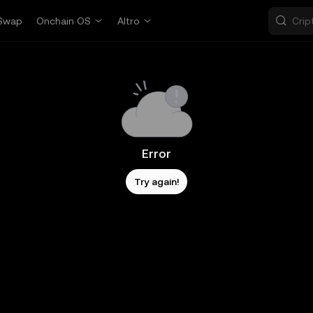
Swap
Onchain OS
Altro
Error
Try again!