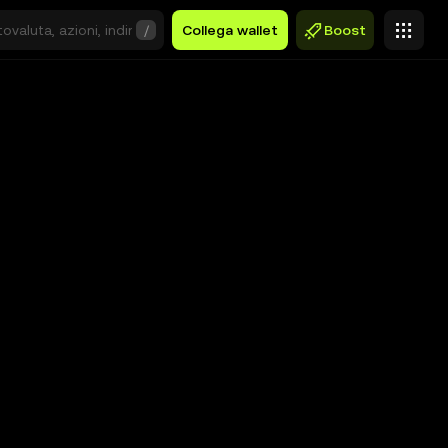
/
Collega wallet
Boost