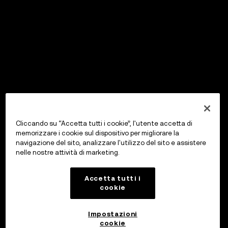
Cliccando su “Accetta tutti i cookie”, l'utente accetta di
memorizzare i cookie sul dispositivo per migliorare la
navigazione del sito, analizzare l'utilizzo del sito e assistere
nelle nostre attività di marketing.
Accetta tutti i
cookie
Impostazioni
cookie
OKX Wallet