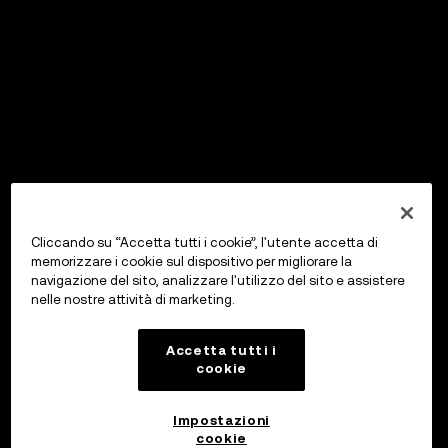
Cliccando su “Accetta tutti i cookie”, l'utente accetta di
memorizzare i cookie sul dispositivo per migliorare la
navigazione del sito, analizzare l'utilizzo del sito e assistere
nelle nostre attività di marketing.
Accetta tutti i
cookie
Impostazioni
cookie
OKX Wallet