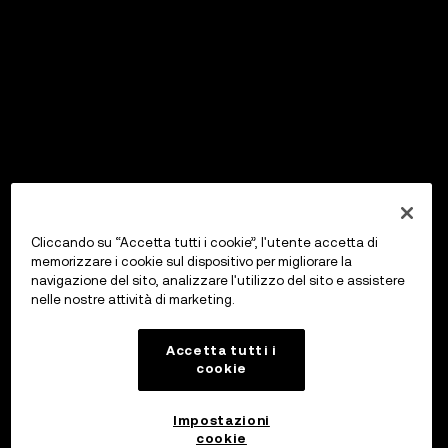
Cliccando su “Accetta tutti i cookie”, l'utente accetta di
memorizzare i cookie sul dispositivo per migliorare la
navigazione del sito, analizzare l'utilizzo del sito e assistere
nelle nostre attività di marketing.
Accetta tutti i
cookie
Impostazioni
cookie
OKX Wallet