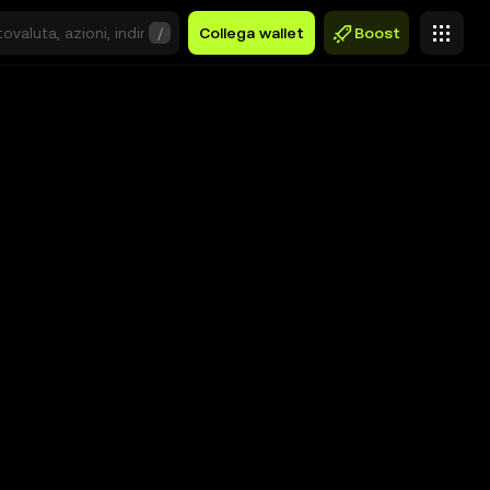
/
Collega wallet
Boost