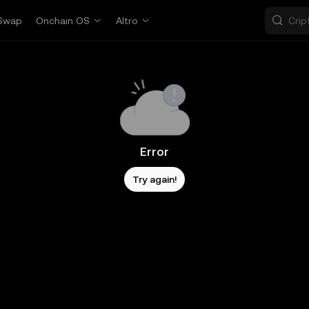
Swap
Onchain OS
Altro
Error
Try again!