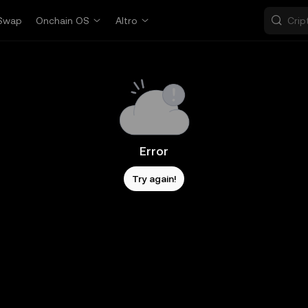
Swap
Onchain OS
Altro
Error
Try again!