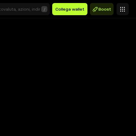
/
Collega wallet
Boost