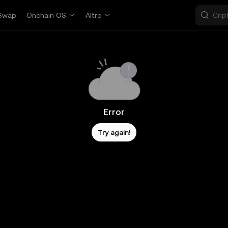
Swap
Onchain OS
Altro
Error
Try again!