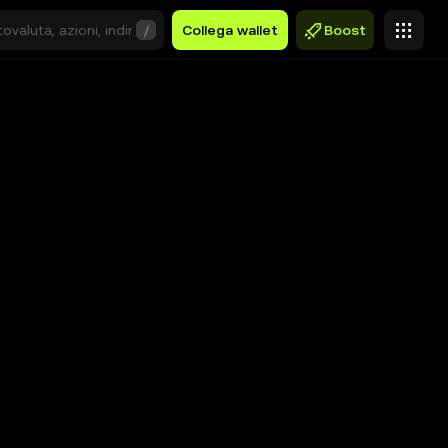
/
Collega wallet
Boost