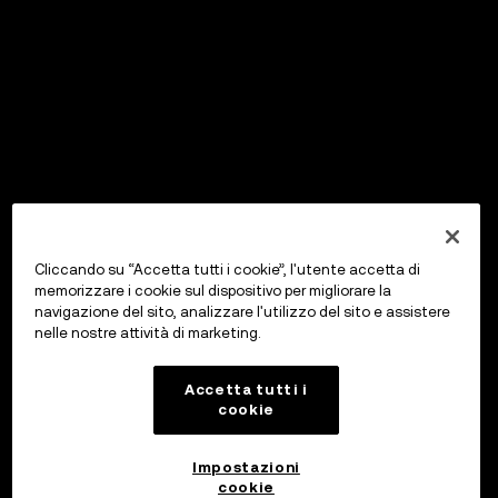
Cliccando su “Accetta tutti i cookie”, l'utente accetta di
memorizzare i cookie sul dispositivo per migliorare la
navigazione del sito, analizzare l'utilizzo del sito e assistere
nelle nostre attività di marketing.
Accetta tutti i
cookie
Impostazioni
cookie
OKX Wallet