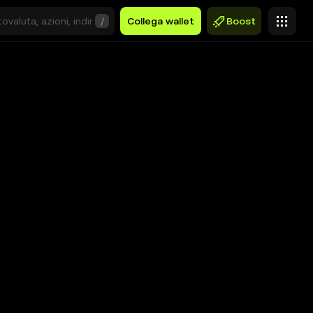
/
Collega wallet
Boost