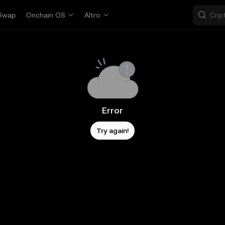
Swap
Onchain OS
Altro
Error
Try again!