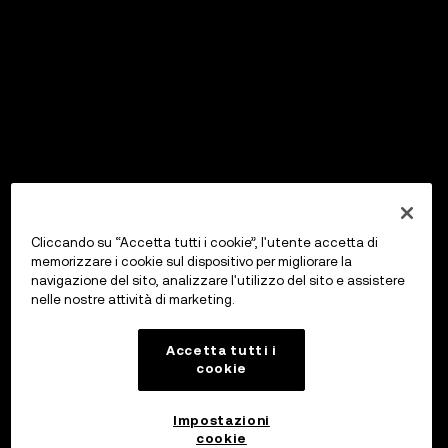
Cliccando su “Accetta tutti i cookie”, l'utente accetta di
memorizzare i cookie sul dispositivo per migliorare la
navigazione del sito, analizzare l'utilizzo del sito e assistere
nelle nostre attività di marketing.
Accetta tutti i
cookie
Impostazioni
cookie
OKX Wallet