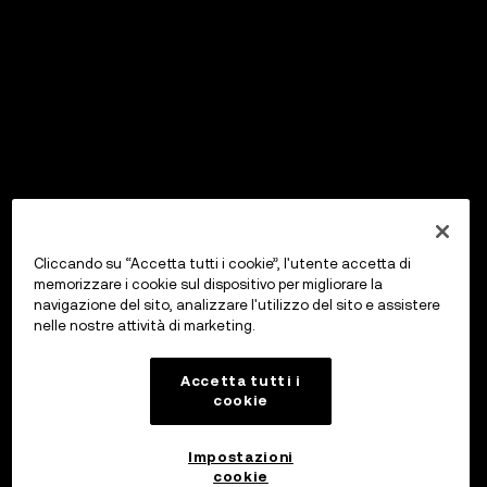
Cliccando su “Accetta tutti i cookie”, l'utente accetta di
memorizzare i cookie sul dispositivo per migliorare la
navigazione del sito, analizzare l'utilizzo del sito e assistere
nelle nostre attività di marketing.
Accetta tutti i
cookie
Impostazioni
cookie
OKX Wallet