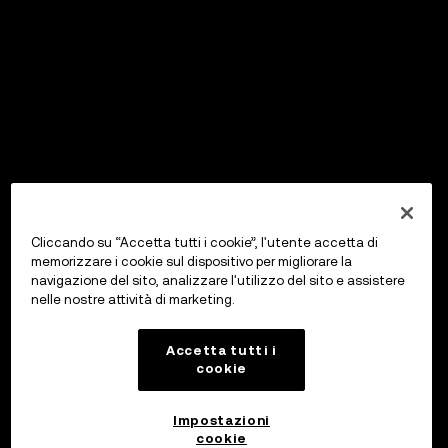
Cliccando su “Accetta tutti i cookie”, l'utente accetta di
memorizzare i cookie sul dispositivo per migliorare la
navigazione del sito, analizzare l'utilizzo del sito e assistere
nelle nostre attività di marketing.
Accetta tutti i
cookie
Impostazioni
cookie
OKX Wallet