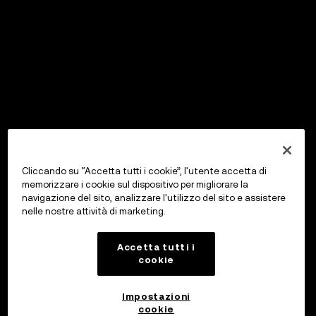
Cliccando su “Accetta tutti i cookie”, l'utente accetta di
memorizzare i cookie sul dispositivo per migliorare la
navigazione del sito, analizzare l'utilizzo del sito e assistere
nelle nostre attività di marketing.
Accetta tutti i
cookie
Impostazioni
cookie
OKX Wallet