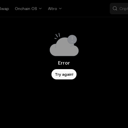
Swap
Onchain OS
Altro
Error
Try again!