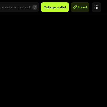
/
Collega wallet
Boost