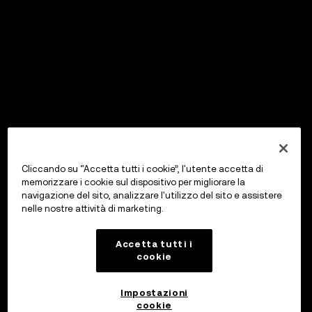
Cliccando su “Accetta tutti i cookie”, l'utente accetta di
memorizzare i cookie sul dispositivo per migliorare la
navigazione del sito, analizzare l'utilizzo del sito e assistere
nelle nostre attività di marketing.
Accetta tutti i
cookie
Impostazioni
cookie