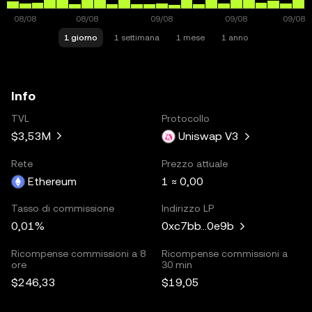
1 giorno
1 settimana
1 mese
1 anno
Info
TVL
Protocollo
$3,53M
Uniswap V3
Rete
Prezzo attuale
Ethereum
1 ≈ 0,00
Tasso di commissione
Indirizzo LP
0,01%
0xc7bb...0e9b
Ricompense commissioni a 8
Ricompense commissioni a
ore
30 min
$246,33
$19,05