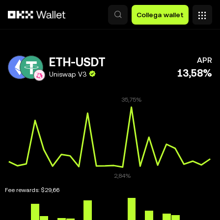
Passa al contenuto principale
Collega wallet
ETH-USDT
APR
13,58%
Uniswap V3
Fee rewards:
$29,66