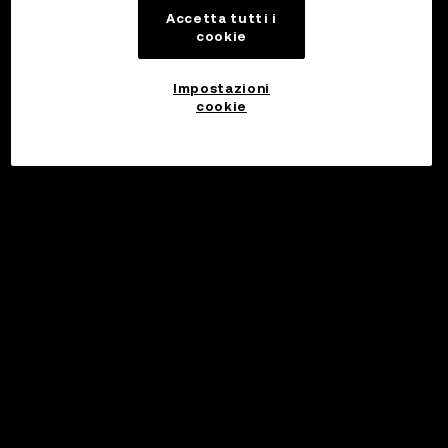
Accetta tutti i
cookie
Impostazioni
cookie
Investi
©2017 - 2026 WEB3.OKX.COM
Italiano/USD