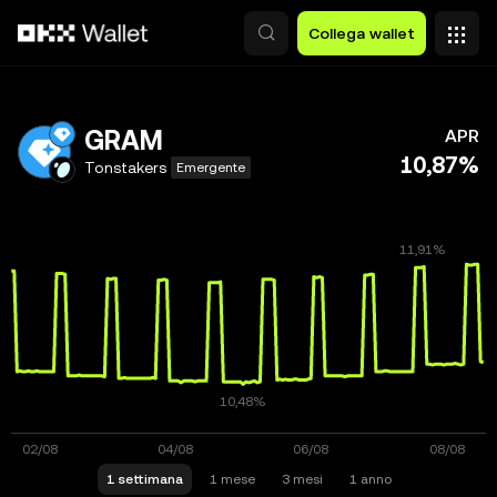
Passa al contenuto principale
Collega wallet
GRAM
APR
10,87%
Tonstakers
Emergente
1 settimana
1 mese
3 mesi
1 anno